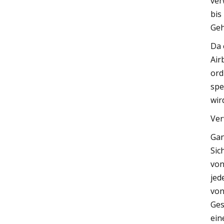
ver
bis
Geh
Da 
Air
ord
spe
wir
Ver
Gan
Sic
von
jed
von
Ges
ein