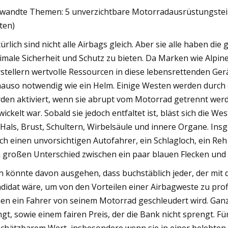
wandte Themen: 5 unverzichtbare Motorradausrüstungsteile, 
lten)
ürlich sind nicht alle Airbags gleich. Aber sie alle haben die
imale Sicherheit und Schutz zu bieten. Da Marken wie Alpin
stellern wertvolle Ressourcen in diese lebensrettenden Ge
auso notwendig wie ein Helm. Einige Westen werden durch e
den aktiviert, wenn sie abrupt vom Motorrad getrennt werde
wickelt war. Sobald sie jedoch entfaltet ist, bläst sich die 
 Hals, Brust, Schultern, Wirbelsäule und innere Organe. In
ch einen unvorsichtigen Autofahrer, ein Schlagloch, ein Re
 großen Unterschied zwischen ein paar blauen Flecken und
 könnte davon ausgehen, dass buchstäblich jeder, der mit 
didat wäre, um von den Vorteilen einer Airbagweste zu profit
en ein Fahrer von seinem Motorrad geschleudert wird. Ganz
ngt, sowie einem fairen Preis, der die Bank nicht sprengt.