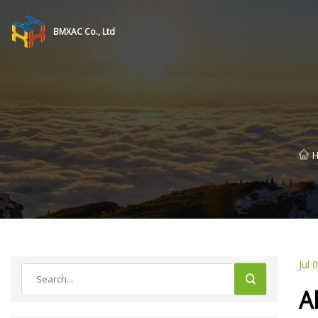
BMXAC Co., Ltd
H
Jul 
A