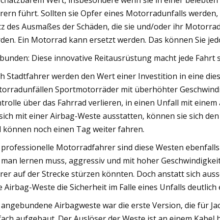
chätzbarem Wert, insbesondere wenn sie in einer belebten 
rern führt. Sollten sie Opfer eines Motorradunfalls werden, k
tz des Ausmaßes der Schäden, die sie und/oder ihr Motorrad 
den. Ein Motorrad kann ersetzt werden. Das können Sie jedo
bunden: Diese innovative Reitausrüstung macht jede Fahrt si
h Stadtfahrer werden den Wert einer Investition in eine di
orradunfällen Sportmotorräder mit überhöhter Geschwindig
trolle über das Fahrrad verlieren, in einen Unfall mit ein
 sich mit einer Airbag-Weste ausstatten, können sie sich de
 können noch einen Tag weiter fahren.
 professionelle Motorradfahrer sind diese Westen ebenfall
 man lernen muss, aggressiv und mit hoher Geschwindigkei
rer auf der Strecke stürzen könnten. Doch anstatt sich auss
e Airbag-Weste die Sicherheit im Falle eines Unfalls deutlich
 angebundene Airbagweste war die erste Version, die für J
fach aufgebaut. Der Auslöser der Weste ist an einem Kabel b