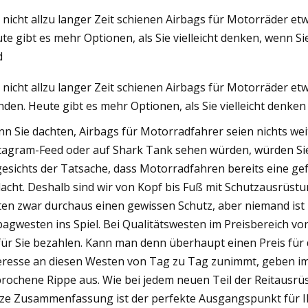
 nicht allzu langer Zeit schienen Airbags für Motorräder e
te gibt es mehr Optionen, als Sie vielleicht denken, wenn S
023
d
erlässige Motorräder, die wir
 nicht allzu langer Zeit schienen Airbags für Motorräder e
er noch lieben
nden. Heute gibt es mehr Optionen, als Sie vielleicht denken
n Sie dachten, Airbags für Motorradfahrer seien nichts weit
tagram-Feed oder auf Shark Tank sehen würden, würden Sie 
esichts der Tatsache, dass Motorradfahren bereits eine gefähr
acht. Deshalb sind wir von Kopf bis Fuß mit Schutzausrüstu
ten zwar durchaus einen gewissen Schutz, aber niemand ist
bagwesten ins Spiel. Bei Qualitätswesten im Preisbereich von 
ür Sie bezahlen. Kann man denn überhaupt einen Preis für d
eresse an diesen Westen von Tag zu Tag zunimmt, geben im
rochene Rippe aus. Wie bei jedem neuen Teil der Reitausrüstu
ze Zusammenfassung ist der perfekte Ausgangspunkt für I