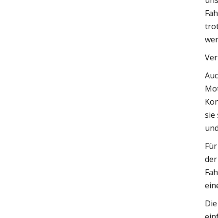
uns
Fah
tro
wer
Ver
Auc
Mot
Kon
sie
und
Für
der
Fah
ein
Die
ein