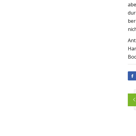
abe
dur
ber
nic
Ant
Har
Bod