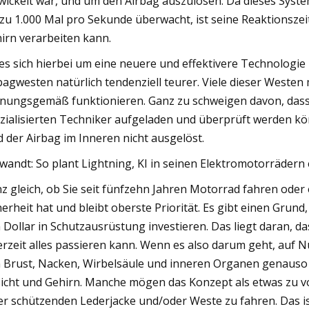
wickelt war, und um den Airbag auszulösen. Da dieses Syste
 zu 1.000 Mal pro Sekunde überwacht, ist seine Reaktionszeit
irn verarbeiten kann.
es sich hierbei um eine neuere und effektivere Technologie
bagwesten natürlich tendenziell teurer. Viele dieser West
nungsgemäß funktionieren. Ganz zu schweigen davon, dass
zialisierten Techniker aufgeladen und überprüft werden kön
d der Airbag im Inneren nicht ausgelöst.
wandt: So plant Lightning, KI in seinen Elektromotorrädern
z gleich, ob Sie seit fünfzehn Jahren Motorrad fahren oder
herheit hat und bleibt oberste Priorität. Es gibt einen Gru
 Dollar in Schutzausrüstung investieren. Das liegt daran, da
erzeit alles passieren kann. Wenn es also darum geht, auf 
 Brust, Nacken, Wirbelsäule und inneren Organen genauso 
icht und Gehirn. Manche mögen das Konzept als etwas zu vo
er schützenden Lederjacke und/oder Weste zu fahren. Das is