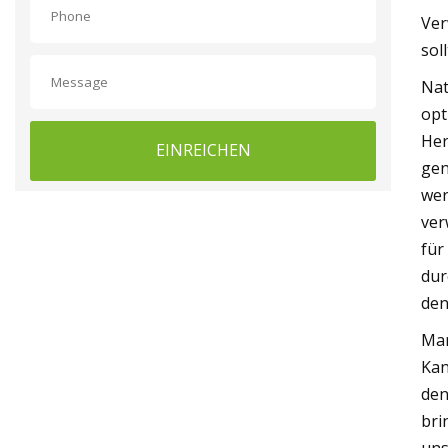
Ver
sol
Nat
opt
Her
EINREICHEN
gen
wer
ver
für
dur
den
Man
Kan
den
bri