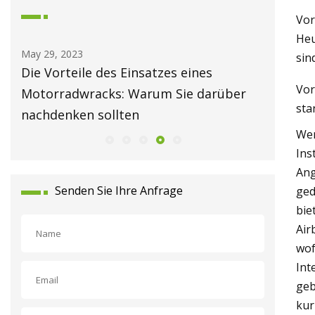
Vor
Heu
May 30, 2023
May 26, 2
sin
Eine Ducati besitzen: 10 Dinge, auf die
10 unzuv
Vor
r
Sie achten sollten
alle imm
sta
Wen
Ins
Ang
Senden Sie Ihre Anfrage
ged
bie
Air
wof
Int
geb
kur