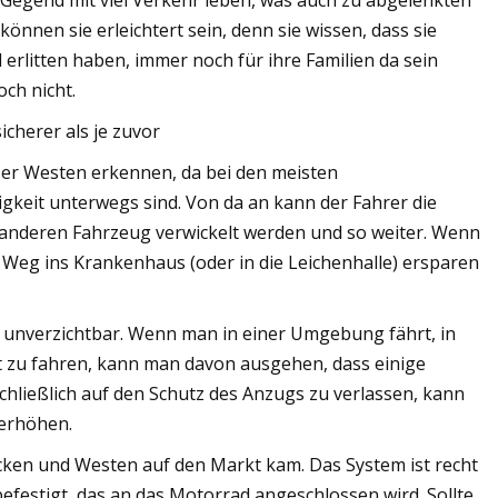
Gegend mit viel Verkehr leben, was auch zu abgelenkten
önnen sie erleichtert sein, denn sie wissen, dass sie
erlitten haben, immer noch für ihre Familien da sein
ch nicht.
cherer als je zuvor
eser Westen erkennen, da bei den meisten
keit unterwegs sind. Von da an kann der Fahrer die
em anderen Fahrzeug verwickelt werden und so weiter. Wenn
n Weg ins Krankenhaus (oder in die Leichenhalle) ersparen
s unverzichtbar. Wenn man in einer Umgebung fährt, in
t zu fahren, kann man davon ausgehen, dass einige
chließlich auf den Schutz des Anzugs zu verlassen, kann
 erhöhen.
acken und Westen auf den Markt kam. Das System ist recht
efestigt, das an das Motorrad angeschlossen wird. Sollte