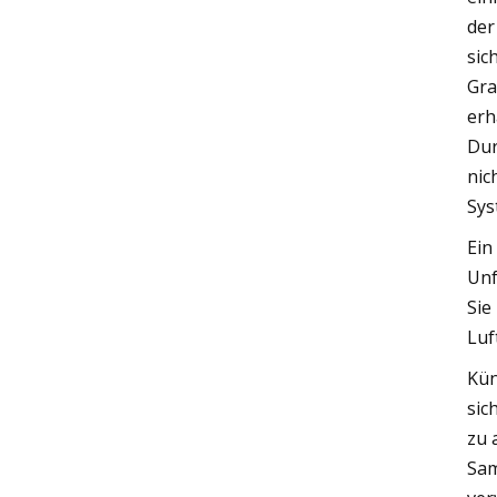
der
sic
Gra
erh
Dur
nic
Sys
Ein
Unf
Sie
Luf
Kün
sic
zu 
Sam