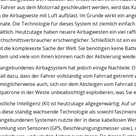
 Fahrer aus dem Motorrad geschleudert werden, wird das Ka
h die Airbagweste mit Luft aufbläst. Im Grunde wirkt ein a
nate. Die Technologie für dieses System ist ziemlich einfach
ältlich. Heutzutage haben neuere Airbagwesten ein viel raff
chschnittsverbraucher erschwinglicher. Schließlich ist ein e
ht die komplexeste Sache der Welt. Sie benötigen keine Bat
tem und viele von ihnen können nach der Aktivierung wied
 angebundenes Airbagsystem hat jedoch einige Nachteile. Obw
all dazu, dass der Fahrer vollständig vom Fahrrad getrennt 
 möglicherweise auch, sich vor dem Absteigen vom Fahrrad z
tpatrone in der Weste unbeabsichtigt explodieren, was Sie
stliche Intelligenz (KI) ist heutzutage allgegenwärtig. A
h diese ständig wachsende Technologie als sowohl faszinie
angebundenen Systemen nutzte der in diese kabellosen We
mlung von Sensoren (GPS, Beschleunigungsmesser usw.), u