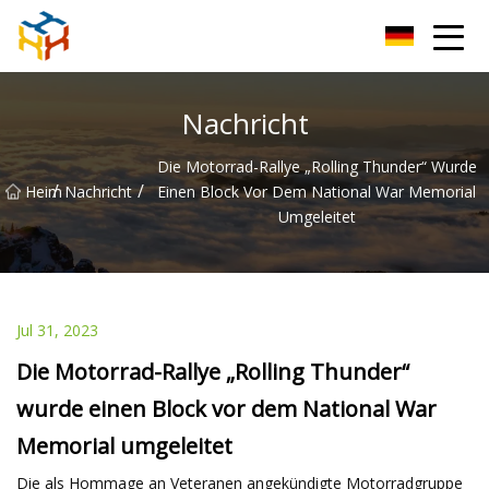
BMXAC Co., Ltd
Nachricht
Die Motorrad-Rallye „Rolling Thunder“ Wurde
/
/
Heim
Nachricht
Einen Block Vor Dem National War Memorial
Umgeleitet
Jul 31, 2023
Die Motorrad-Rallye „Rolling Thunder“
wurde einen Block vor dem National War
Memorial umgeleitet
Die als Hommage an Veteranen angekündigte Motorradgruppe