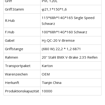
Griff
PVC 120L
Griff.Stamm
φ21,1*150*1,6
115*68h*14G*165 Single Speed ​​
R.Hub
Schwarz
F.Hub
100*68h*14G*160 Schwarz
Gabel
Hj-QC-20 V-Bremse
Griffstange
(680 W) 22,2 * 1,2 6871
Rahmen
20'' Stahl BMX V-Brake 2.35 Reifen
Transportpaket
Karton
Warenzeichen
OEM
Herkunft
Tianjin China
Produktionskapazität
10000