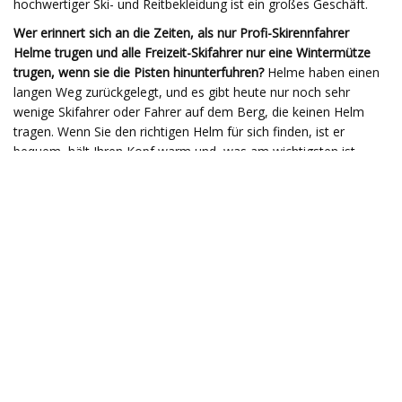
hochwertiger Ski- und Reitbekleidung ist ein großes Geschäft.
Wer erinnert sich an die Zeiten, als nur Profi-Skirennfahrer
Helme trugen und alle Freizeit-Skifahrer nur eine Wintermütze
trugen, wenn sie die Pisten hinunterfuhren?
Helme haben einen
langen Weg zurückgelegt, und es gibt heute nur noch sehr
wenige Skifahrer oder Fahrer auf dem Berg, die keinen Helm
tragen. Wenn Sie den richtigen Helm für sich finden, ist er
bequem, hält Ihren Kopf warm und, was am wichtigsten ist,
schützt Ihren Kopf vor Verletzungen.
https://pagead2.googlesyndication.com/pagead/js/adsbygoogle.js?
client=ca-pub-8046357598108762
(adsbygoogle = window.adsbygoogle || []).push({});
Wir alle möchten uns auf dem Berg wohlfühlen, und laut
unseren Lesern stehen die beiden Top-
Ausrüstungsgegenstände, die ihr Skifahren oder Reiten
verändert haben, in direktem Zusammenhang mit ihren Füßen.
Nach einem langen Ski- oder Reittag kann das Ausziehen der
Stiefel eines der befriedigendsten Gefühle sein. Vor allem, wenn
Ihre Füße den ganzen Tag schmerzen und schreien, nachdem