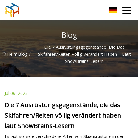
BMXAC Co., Ltd
Blog
Die 7 Ausrüstungsgegenstände, Die Das
/
/
Heim
Blog
Skifahren/Reiten Völlig Verändert Haben – Laut
SnowBrains-Lesern
Jul 06, 2023
Die 7 Ausrüstungsgegenstände, die das
Skifahren/Reiten völlig verändert haben –
laut SnowBrains-Lesern
Es gibt so viele verschiedene Arten von Skiausrüstung in der