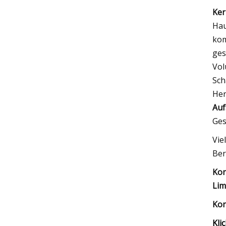
Ker
Hau
kom
ges
Vol
Sch
Her
Auf
Ges
Vie
Ber
Kon
Lim
Kon
Kli