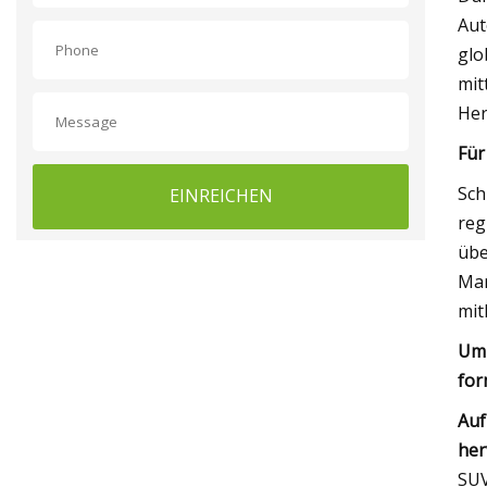
Aut
glo
mit
Her
Für
Sch
EINREICHEN
reg
übe
Mar
mit
Um 
for
Auf
her
SUV