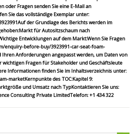
en oder Fragen senden Sie eine E-Mail an
fen Sie das vollständige Exemplar unter:
3923991
Auf der Grundlage des Berichts werden im
gehoben:
Markt für Autositzschaum nach
Wichtige Entwicklungen auf dem Markt:
Wenn Sie Fragen
.com/enquiry-before-buy/3923991-car-seat-foam-
nd Ihren Anforderungen angepasst werden, um Daten von
r wichtigen Fragen für Stakeholder und Geschäftsleute
re Informationen finden Sie im Inhaltsverzeichnis unter:
foam-market
Kernpunkte des TOC:
Kapitel 9:
arktgröße und Umsatz nach Typ
Kontaktieren Sie uns:
nce Consulting Private LimitedTelefon: +1 434 322