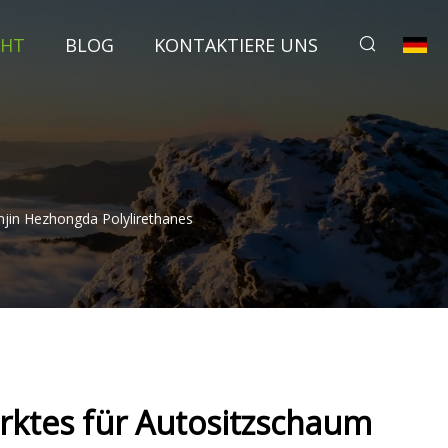
CHT
BLOG
KONTAKTIERE UNS
njin Hezhongda Polylirethanes
ktes für Autositzschaum