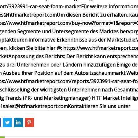
ort/3923991-car-seat-foam-market
Für weitere Information
es@htfmarketreport.com
Um diesen Bericht zu erhalten, kau
ps://www.htfmarketreport.com/buy-now?format=1&report=
genden Segmente und Untersegmente des Marktes hervor
ptakteuren:
Informative Erkenntnisse aus der Marktstudie:
en, klicken Sie bitte hier @: https://www.htfmarketreport
ket
Anpassung des Berichts: Der Bericht kann entspreche
 zu drei Unternehmen oder Ländern hinzuzufügen.
Einige de
 Ausbau ihrer Position auf dem Autositzschaummarkt:
Weite
ps://www.htfmarketreport.com/reports/3923991-car-seat-
schlüsselung der wichtigsten Unternehmen nach Gesamtm
ig Francis (PR- und Marketingmanager) HTF Market Intellige
1sales@htfmarketreport.com
Kontaktieren Sie uns unter