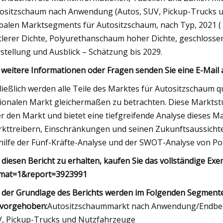
ositzschaum nach Anwendung (Autos, SUV, Pickup-Trucks un
balen Marktsegments für Autositzschaum, nach Typ, 2021 
tlerer Dichte, Polyurethanschaum hoher Dichte, geschlosse
stellung und Ausblick – Schätzung bis 2029.
 weitere Informationen oder Fragen senden Sie eine E-Mail
ließlich werden alle Teile des Marktes für Autositzschaum q
ionalen Markt gleichermaßen zu betrachten. Diese Marktst
r den Markt und bietet eine tiefgreifende Analyse dieses M
kttreibern, Einschränkungen und seinen Zukunftsaussichten
hilfe der Fünf-Kräfte-Analyse und der SWOT-Analyse von Por
diesen Bericht zu erhalten, kaufen Sie das vollständige E
mat=1&report=3923991
 der Grundlage des Berichts werden im Folgenden Segmen
vorgehoben:
Autositzschaummarkt nach Anwendung/Endbenu
, Pickup-Trucks und Nutzfahrzeuge