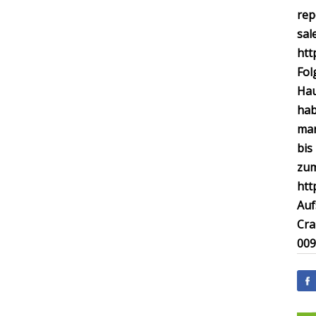
rep
sal
htt
Fol
Hau
hab
mar
bis
zum
htt
Auf
Cra
009