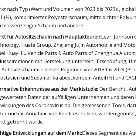
kt nach Typ (Wert und Volumen von 2023 bis 2029): , globa
1 (%), komprimierter Polyesterschaum, mitteldichter Poly
chlossenzelliger Schaum und andere
kt für Autositzschaum nach Hauptakteuren:
Lear, Johnson 
hnology, Huate Group, Zhejiang Jujin Automobile and Motorc
el Huayi Lu Vehicle Parts & Auto Parts of Chenghua A utomobi
lüsselregionen mit Herstellung unterteilt , Erschöpfung, 
 Autositzschaum in diesen Regionen von 2018 bis 2029 (Progn
ostasien und Südamerika abdecken sein Anteil (%) und CAGR
ormative Erkenntnisse aus der Marktstudie:
Der Bericht „Aut
gewerteten Daten der auffälligen Unternehmen und deren M
wirkungen des Coronavirus ab. Die gemessenen Tools, daru
ter und die Annahme von Renditeschulden, wurden genutzt
kt getrennt wurde.
htige Entwicklungen auf dem Markt:
Dieses Segment des Aut