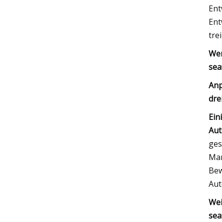
Ent
Ent
tre
Wen
sea
Anp
dre
Ein
Aut
ges
Mar
Bew
Aut
Wei
sea