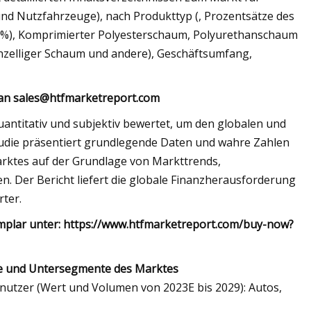
d Nutzfahrzeuge), nach Produkttyp (, Prozentsätze des
( %), Komprimierter Polyesterschaum, Polyurethanschaum
nzelliger Schaum und andere), Geschäftsumfang,
 an
sales@htfmarketreport.com
uantitativ und subjektiv bewertet, um den globalen und
udie präsentiert grundlegende Daten und wahre Zahlen
arktes auf der Grundlage von Markttrends,
. Der Bericht liefert die globale Finanzherausforderung
ter.
xemplar unter: https://www.htfmarketreport.com/buy-now?
te und Untersegmente des Marktes
tzer (Wert und Volumen von 2023E bis 2029): Autos,