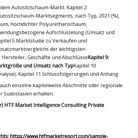
t dem Autositzschaum-Markt. Kapitel 2:
Autositzschaum-Marktsegments, nach Typ, 2021 (%),
haum, hochdichter Polyurethanschaum,
anwendungsbezogene Aufschlüsselung (Umsatz und
pitel 5 Marktstudie zu Verkäufen und
satzmarktvergleichs der wichtigsten
 Hersteller, Geschäfte und Abschlüsse
Kapitel 9:
arktgröße und Umsatz nach Typ
Kapitel 10
nalyse), Kapitel 11 Schlussfolgerungen und Anhang
 auch einzelne kapitelweise Abschnitte oder regionale
 Südostasien erhalten.
) HTF Market Intelligence Consulting Private
ichts: https://www.htfmarketreport.com/sample-