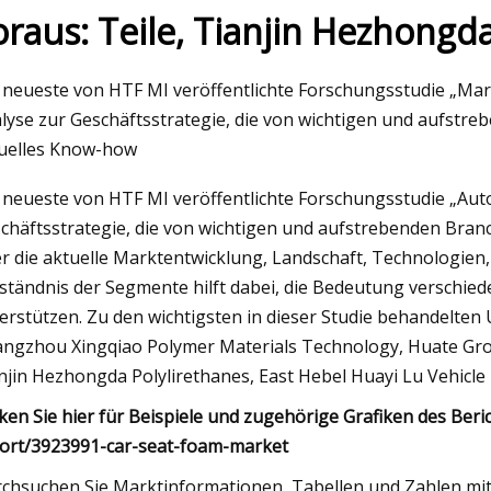
oraus: Teile, Tianjin Hezhongd
023
 neueste von HTF MI veröffentlichte Forschungsstudie „Mark
stic Mustang, Toyota Land
lyse zur Geschäftsstrategie, die von wichtigen und aufstr
FJ40, Husqvarna Svartpilen: Die
uelles Know-how
 Autos, die ich online zum
 neueste von HTF MI veröffentlichte Forschungsstudie „Aut
 gefunden habe
chäftsstrategie, die von wichtigen und aufstrebenden Br
r die aktuelle Marktentwicklung, Landschaft, Technologien
ständnis der Segmente hilft dabei, die Bedeutung verschi
erstützen. Zu den wichtigsten in dieser Studie behandelte
ngzhou Xingqiao Polymer Materials Technology, Huate Grou
njin Hezhongda Polylirethanes, East Hebel Huayi Lu Vehicle
cken Sie hier für Beispiele und zugehörige Grafiken des Ber
ort/3923991-car-seat-foam-market
chsuchen Sie Marktinformationen, Tabellen und Zahlen mit 