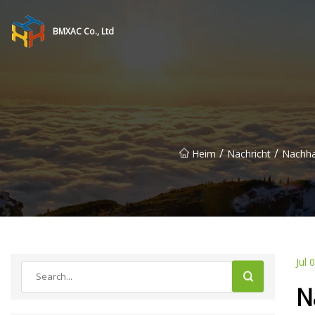
BMXAC Co., Ltd
/
/
Heim
Nachricht
Nachha
Jul 
N