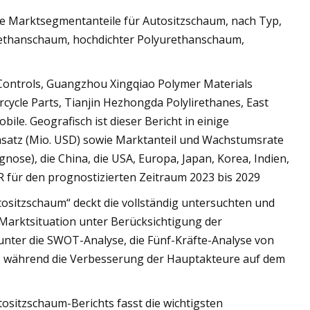
le Marktsegmentanteile für Autositzschaum, nach Typ,
urethanschaum, hochdichter Polyurethanschaum,
Controls, Guangzhou Xingqiao Polymer Materials
ycle Parts, Tianjin Hezhongda Polylirethanes, East
le. Geografisch ist dieser Bericht in einige
Umsatz (Mio. USD) sowie Marktanteil und Wachstumsrate
ose), die China, die USA, Europa, Japan, Korea, Indien,
 für den prognostizierten Zeitraum 2023 bis 2029
ositzschaum“ deckt die vollständig untersuchten und
arktsituation unter Berücksichtigung der
nter die SWOT-Analyse, die Fünf-Kräfte-Analyse von
, während die Verbesserung der Hauptakteure auf dem
ositzschaum-Berichts fasst die wichtigsten