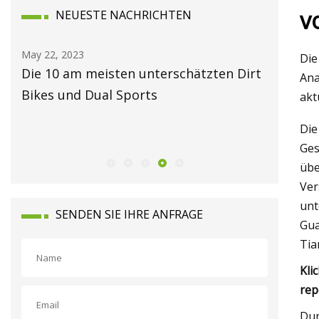
v
NEUESTE NACHRICHTEN
May 24, 2023
May 16, 2
Die
irt
Bell Moto
Ford My
Ana
Cruiser 
akt
coolsten
Die
Verkauf
Ges
übe
Ver
unt
SENDEN SIE IHRE ANFRAGE
Gua
Tia
Kli
rep
Dur