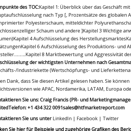
npunkte des TOC:
Kapitel 1: Überblick über das Geschäft mi
ptaufschlüsselung nach Typ [, Prozentsätze des globalen 
primierter Polyesterschaum, mitteldichter Polyurethansc
chlossenzelliger Schaum und andere ]Kapitel 3 Wichtige 
umen)Kapitel 4 Aufschlüsselung des HerstellungsmarktesKa
ätzungenKapitel 6 Aufschlüsselung des Produktions- und Ab
steller………..Kapitel 8 Marktbewertung und Aggressivität der
schlüsselung der wichtigsten Unternehmen nach Gesamtm
chäfts-/Industriekette (Wertschöpfungs- und Lieferkettena
len Dank, dass Sie diesen Artikel gelesen haben. Sie können
ichtsversionen wie APAC, Nordamerika, LATAM, Europa oder
taktieren Sie uns: Craig Francis (PR- und Marketingmanager
itedTelefon: +1 434 322
0091sales@htfmarketreport.com
taktieren Sie uns unter
LinkedIn | Facebook | Twitter
cken Sie hier für Beispiele und zugehörige Grafiken des Ber