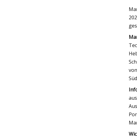
Mar
202
ges
Mar
Tec
Heb
Sch
von
Süd
Inf
aus
Aus
Por
Mar
Wic